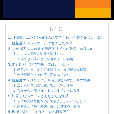
もくじ
【燃費とエンジン保護の両立？】10万キロを超えた車に
低粘度エンジンオイルは使えるのか？
なぜ10万キロ超えで低粘度オイルが敬遠されるのか
エンジン摩耗と油膜の関係について
現代車との違いと低粘度オイルの誤解
走行距離だけで判断してはいけない
愛車のトータル走行距離はあくまで簡単な目安
走行距離だけで粘度を変えるリスク
低粘度エンジンオイルを使い続けやすい車の特徴
エンジン内部の状態が安定している車
普段からの使い方も１つのポイントになる
注意したいケースとありがちな失敗
オイル交換で気をつけておきたいサインとは？
高粘度オイルへの切り替えは見極めが肝心
現場で多い“ちょうどいい粘度調整”